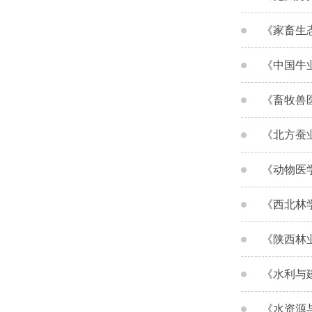
《家畜生
《中国牛
《畜牧兽
《北方蚕
《动物医
《西北林
《陕西林
《水利与
《水资源