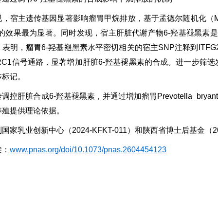
，宿主遗传基因显著影响瘤胃甲烷排放，基于孟德尔随机化（MR）鉴定
yantii的效果最为显著。同时发现，宿主肝脏代谢产物6-羟基褪黑素是增
）表明，瘤胃6-羟基褪黑素水平密切相关的宿主SNP注释到ITFG
RC1信号通路，显著增加肝脏6-羟基褪黑素的合成。进一步筛选发现I
传标记。
调控肝脏合成6-羟基褪黑素，并通过增加瘤胃Prevotella_b
养殖提供理论依据。
国家乳业创新中心（2024-KFKT-011）和陕西省博士后基金（20
接：
www.pnas.org/doi/10.1073/pnas.2604454123
辑：张晴 终审