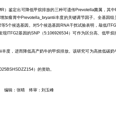
出可降低甲烷排放的三种可遗传Prevotella菌属，其中Pre
加瘤胃中Prevotella_bryantii丰度的关键调节因子。全基因
2等5个候选基因。对5个候选基因RNA干扰试验表明，敲低ITFG
TFG2基因的SNP（5:106926534）可作为区分高、低甲
ryantii丰度，进而降低高产奶牛的甲烷排放。该研究可为高效低碳
25BSHSDZZ154）的资助。
：刘玉峰