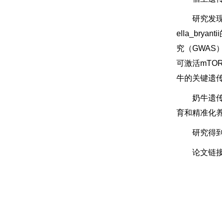
研究发现
ella_br
究（GWAS
可激活mTO
牛的关键遗
奶牛遗传
育和精准化
研究得到
论文链
编