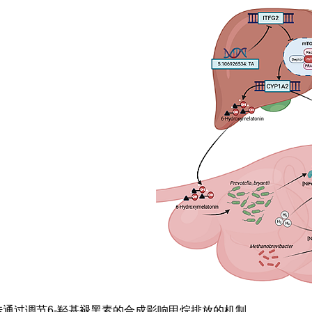
传通过调节6-羟基褪黑素的合成影响甲烷排放的机制