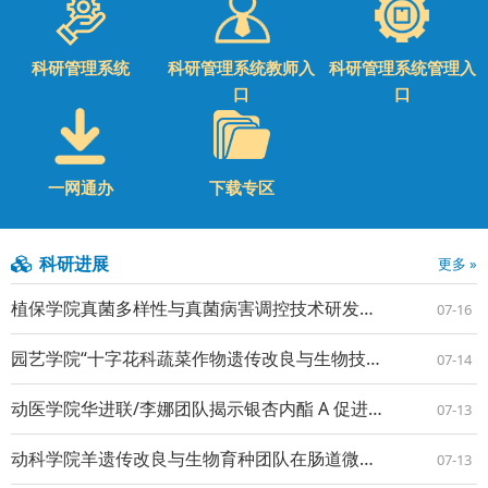
科研管理系统
科研管理系统教师入
科研管理系统管理入
口
口
一网通办
下载专区
科研进展
更多 »
植保学院真菌多样性与真菌病害调控技术研发团队在钾营养调控植物免疫方面取得新进展
07-16
园艺学院“十字花科蔬菜作物遗传改良与生物技术创新团队”许忠民研究员课题组揭示E3泛素连接酶介导的MYB转录因子调控结球甘蓝抗旱性的分子机制
07-14
动医学院华进联/李娜团队揭示银杏内酯 A 促进多能干细胞向心肌细胞分化新机制
07-13
动科学院羊遗传改良与生物育种团队在肠道微生物调控奶山羊亚临床乳房炎机制研究方面取得新进展
07-13