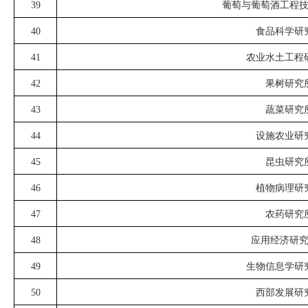
39
葡萄与葡萄酒工程
40
食品科学研
41
农业水土工程
42
果树研究
43
蔬菜研究
44
设施农业研
45
昆虫研究
46
植物病理研
47
农药研究
48
应用经济研
49
生物信息学研
50
西部发展研