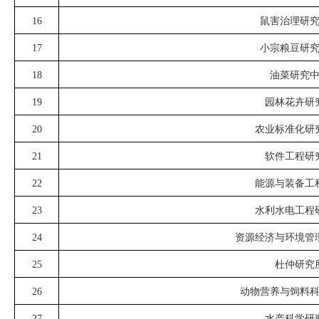
16
鼠害治理研
17
小宗粮豆研
18
油菜研究
19
园林花卉研
20
农业标准化研
21
软件工程研
22
能源与装备工
23
水利水电工程
24
资源经济与环境管
25
杜仲研究
26
动物营养与饲料
27
水产科学研