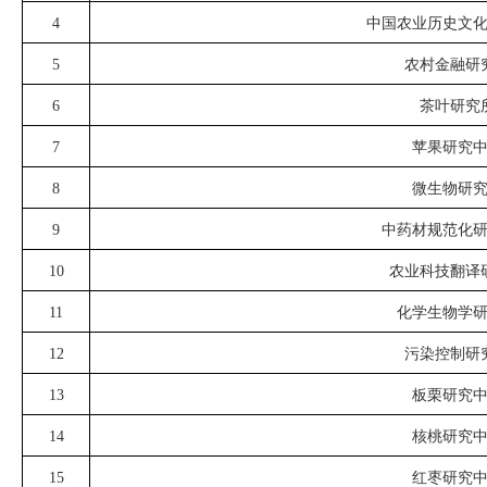
4
中国农业历史文
5
农村金融研
6
茶叶研究
7
苹果研究
8
微生物研
9
中药材规范化
10
农业科技翻译
11
化学生物学
12
污染控制研
13
板栗研究
14
核桃研究
15
红枣研究