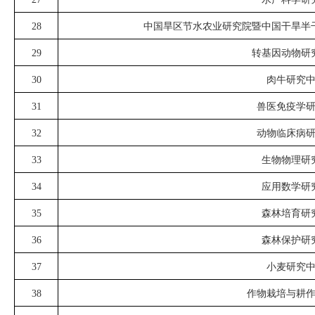
28
中国旱区节水农业研究院暨中国干旱半
29
转基因动物研
30
肉牛研究
31
兽医免疫学
32
动物临床病
33
生物物理研
34
应用数学研
35
森林培育研
36
森林保护研
37
小麦研究
38
作物栽培与耕