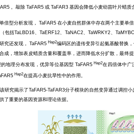
TaFAR5 。敲除 TaFAR5 或 TaFAR3 基因会降低小麦
单倍型分析发现， TaFAR5 在小麦自然群体中存在两个主要单倍型
包括TaLBD16、TaERF12、TaNAC2、TaWRKY2、T
Hap2
究还发现， TaFAR5
编码区的遗传变异引起氨基酸替换，促
合成，增加表皮蜡质含量和覆盖率，进而降低水分扩散，最终提高
Hap2
型的地理分布发现，优异等位基因型 TaFAR5
在四倍体中广
Hap2
aFAR5
在提高小麦抗旱性中的作用。
该研究揭示了TaFAR5-TaFAR3分子模块的自然变异通过
供了重要的基因资源和理论依据。