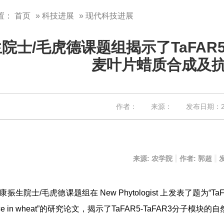
置：
首页
»
科技进展
» 现代科技进展
院士/毛虎德课题组揭示了TaFAR
麦叶片蜡质合成及
作者： 来源： 发布日期：202
来源: 农学院
作者: 郭超
发
生院士/毛虎德课题组在 New Phytologist 上发表了题为“TaFAR5-TaFAR3
lerance in wheat”的研究论文，揭示了TaFAR5-TaFAR