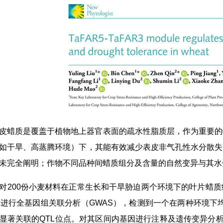
皮蜡质是覆盖于植物地上器官表面的疏水性脂质层，作为重要的
如干旱、高蒸腾环境）下，其能有效减少表皮非气孔性水分散失
未完全阐明；作物不同品种间蜡质组分及含量的自然变异与其水
对200份小麦材料在正常生长和干旱胁迫两个环境下的叶片蜡质组分
记进行全基因组关联分析（GWAS），检测到一个在两种环境下均与
显著关联的QTL位点。对其区间内基因进行注释及遗传变异分析