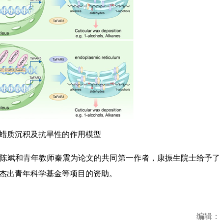
片表皮蜡质沉积及抗旱性的作用模型
陈斌和青年教师秦震为论文的共同第一作者，康振生院士给予了
杰出青年科学基金等项目的资助。
编辑：