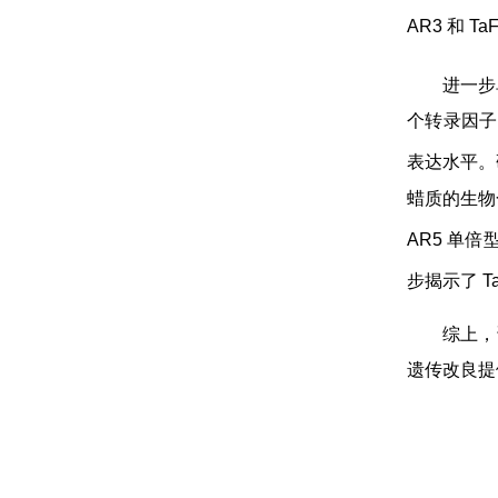
AR3 和 
进一步
个转录因子（
表达水平。研
蜡质的生物
AR5 单倍
步揭示了 T
综上，
遗传改良提