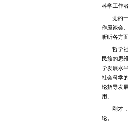
科学工作
党的
作座谈会
听听各方
哲学
民族的思
学发展水
社会科学
论指导发
用。
刚才
论。