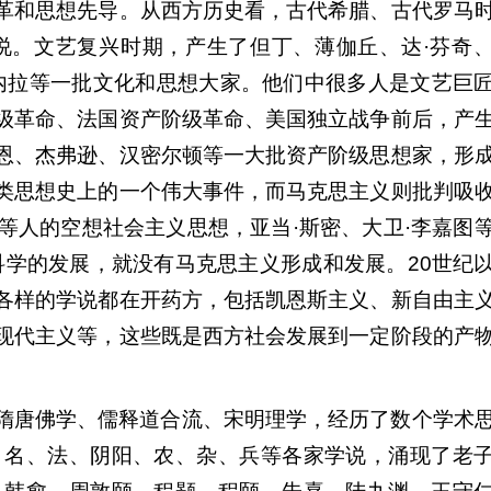
革和思想先导。从西方历史看，古代希腊、古代罗马
说。文艺复兴时期，产生了但丁、薄伽丘、达·芬奇
内拉等一批文化和思想大家。他们中很多人是文艺巨
级革命、法国资产阶级革命、美国独立战争前后，产
恩、杰弗逊、汉密尔顿等一大批资产阶级思想家，形
类思想史上的一个伟大事件，而马克思主义则批判吸
等人的空想社会主义思想，亚当·斯密、大卫·李嘉图
科学的发展，就没有马克思主义形成和发展。20世纪
各样的学说都在开药方，包括凯恩斯主义、新自由主
现代主义等，这些既是西方社会发展到一定阶段的产
隋唐佛学、儒释道合流、宋明理学，经历了数个学术
、名、法、阴阳、农、杂、兵等各家学说，涌现了老