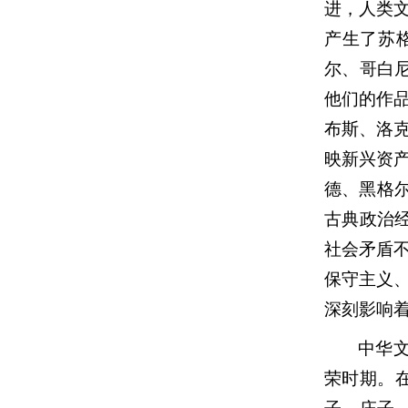
进，人类
产生了苏
尔、哥白
他们的作
布斯、洛
映新兴资
德、黑格
古典政治经
社会矛盾
保守主义
深刻影响
中华
荣时期。