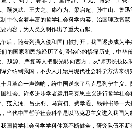
、孟子、荀子、韩非子、董仲舒、王充、何晏、王弼
羲、顾炎武、王夫之、康有为、梁启超、孙中山、鲁迅
巨制中包含着丰富的哲学社会科学内容、治国理政智慧
重要内容，为人类文明作出了重大贡献。
战争后，随着列强入侵和国门被打开，我国逐步成为半
我们的国家和民族经历了刻骨铭心的惨痛历史，中华
、魏源、严复等人把眼光转向西方，从“师夷长技以制
翻译介绍到我国，不少人开始用现代社会科学方法来研
是十月革命一声炮响，给中国送来了马克思列宁主义。
中国社会。许多进步学者运用马克思主义进行哲学社会
赞、范文澜、吕振羽、马寅初、费孝通、钱钟书等一大
说，当代中国哲学社会科学是以马克思主义进入我国为
，我国哲学社会科学学科体系不断健全，研究队伍不断