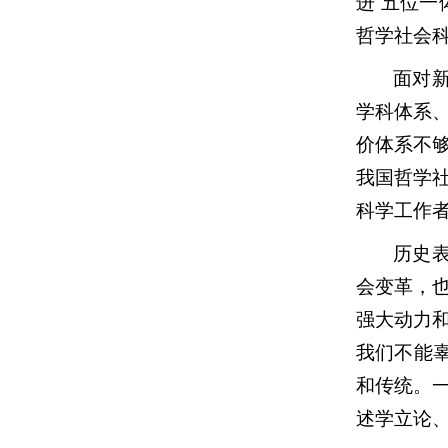
进“五位一
哲学社会
面对
学科体系
价体系不
我国哲学
科学工作
历史
会变革，
强大动力
我们不能
和传统。
述学立论