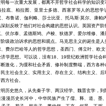
文明每一次重大发展，都离不开哲学社会科学的知识变
格拉底、柏拉图、亚里士多德、西塞罗等人的思想学
尼、布鲁诺、伽利略、莎士比亚、托马斯·莫尔、康帕
品深刻反映了他们对社会构建的思想认识。英国资产阶
克、伏尔泰、孟德斯鸠、卢梭、狄德罗、爱尔维修、潘
产阶级政治诉求的思想和观点。马克思主义的诞生是人
尔、费尔巴哈等人的哲学思想，圣西门、傅立叶、欧文
济学思想。可以说，没有18、19世纪欧洲哲学社会
不断激化，为缓和社会矛盾、修补制度弊端，西方各种
、民主社会主义、实用主义、存在主义、结构主义、后
着西方社会。
文明历史悠久，从先秦子学、两汉经学、魏晋玄学，到
在漫漫历史长河中，中华民族产生了儒、释、道、墨