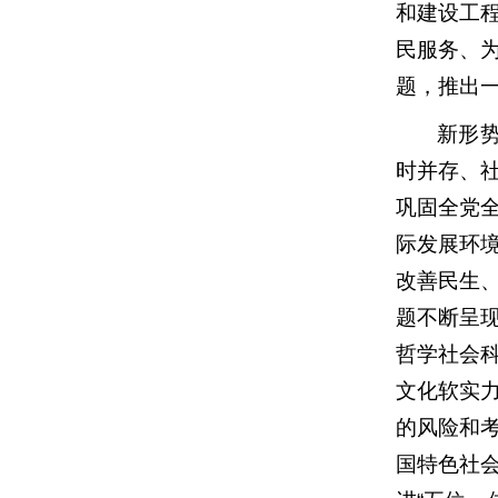
和建设工
民服务、
题，推出
新形
时并存、
巩固全党
际发展环
改善民生
题不断呈
哲学社会
文化软实
的风险和
国特色社