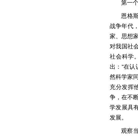
第一
恩格
战争年代
家、思想
对我国社
社会科学
出：“在
然科学家
充分发挥
争，在不
学发展具
发展。
观察