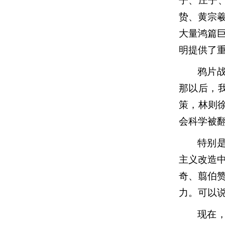
子、庄子
贽、黄宗
大量鸿篇
明提供了
鸦片
那以后，
策，林则徐
会科学被
特别
主义改造
奇、翦伯
力。可以
现在