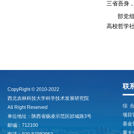
三省吾身，
部党
高校哲学
联
CopyRight © 2010-2022
西北农林科技大学科学技术发展研究院
综 合
All Right Reserved
项目管
单位地址：陕西省杨凌示范区邰城路3号
基金管
邮编：712100
重大专