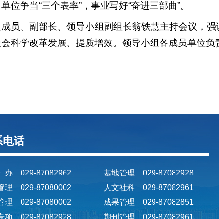
单位争当“三个表率”，事业写好“奋进三部曲”。
组成员、副部长、领导小组副组长翁铁慧主持会议，强
社会科学改革发展、提质增效。领导小组各成员单位负
系电话
 办 029-87082962
基地管理 029-87082928
理 029-87080002
人文社科 029-87082961
理 029-87080002
成果管理 029-87082851
项 029-87082928
期刊管理 029-87082961