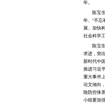
年。
陈宝生
年、“不
展、加快
社会科学
陈宝
求进，突
新时代中
推进习近
重大事件
论文倾向
险防控体
小组要加