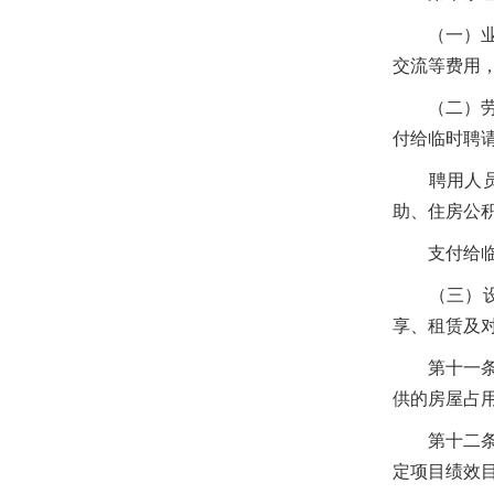
（一）业务
交流等费用
（二）劳务
付给临时聘
聘用人员的
助、住房公
支付给临时
（三）设备
享、租赁及
第十一
供的房屋占
第十二
定项目绩效