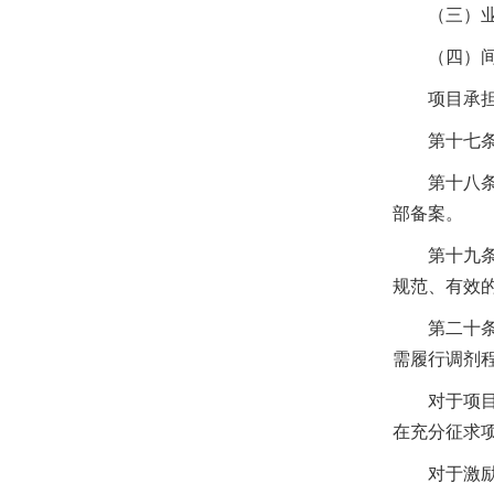
（三）业务
（四）间接
项目承担高
第十七
第十八
部备案。
第十九
规范、有效
第二十
需履行调剂
对于项目承
在充分征求
对于激励科