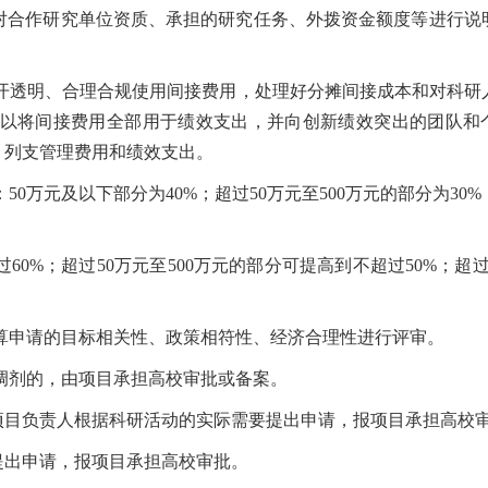
合作研究单位资质、承担的研究任务、外拨资金额度等进行说
开透明、合理合规使用间接费用，处理好分摊间接成本和对科研
以将间接费用全部用于绩效支出，并向创新绩效突出的团队和
、列支管理费用和绩效支出。
：
50
万元及以下部分为
40%
；超过
50
万元至
500
万元的部分为
30%
过
60%
；超过
50
万元至
500
万元的部分可提高到不超过
50%
；超
算申请的目标相关性、政策相符性、经济合理性进行评审。
调剂的，由项目承担高校审批或备案。
目负责人根据科研活动的实际需要提出申请，报项目承担高校
出申请，报项目承担高校审批。