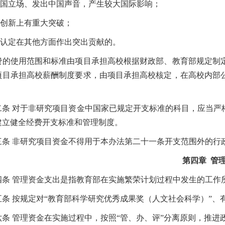
国立场、发出中国声音，产生较大国际影响；
创新上有重大突破；
认定在其他方面作出突出贡献的。
使用范围和标准由项目承担高校根据财政部、教育部规定制定
项目承担高校薪酬制度要求，由项目承担高校核定，在高校内部
条
对于非研究项目资金中国家已规定开支标准的科目，应当严
建立健全经费开支标准和管理制度。
条
非研究项目资金不得用于本办法第二十一条开支范围外的行
第四章
管
条
管理资金支出是指教育部在实施繁荣计划过程中发生的工作
条
按规定对
“
教育部科学研究优秀成果奖（人文社会科学）
”
、
条
管理资金在实施过程中，按照
“
管、办、评
”
分离原则，推进