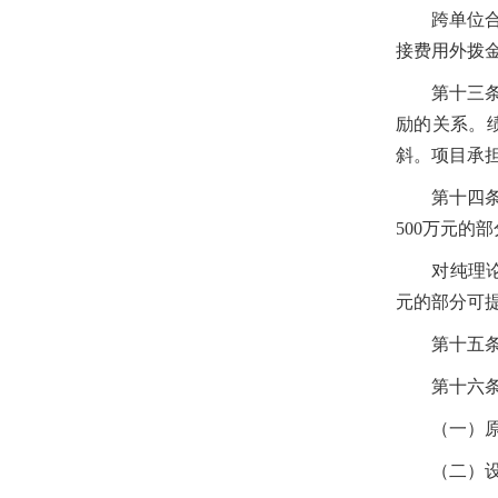
跨单位合作
接费用外拨
第十三
励的关系。
斜。项目承
第十四
500
万元的部
对纯理论基
元的部分可
第十五
第十六
（一）原预
（二）设备