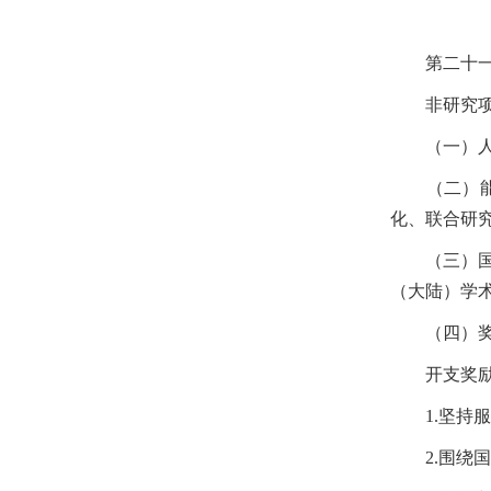
第二十一
非研究项
（一）人员
（二）能力
化、联合研
（三）国际
（大陆）学
（四）奖励
开支奖励
1.
坚持服
2.
围绕