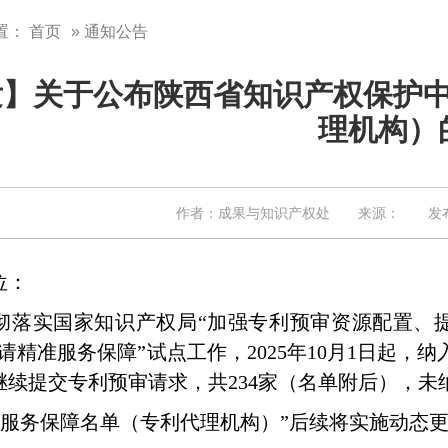
置：
首页
» 通知公告
发】关于公布陕西省知识产权保护
理机构）
作者：成果与知识产权处 来源： 发布日期
位：
彻落实国家知识产权局
“
加强专利预审资源配置、
请精准服务保障
”
试点工作，
2025
年
10
月
1
日起，纳
继续提交专利预审请求，共
234
家（名单附后），未
服务保障名单（专利代理机构）
”
后续将实施动态