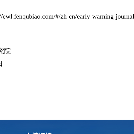
.com/#/zh-cn/early-warning-journal-l
院
日