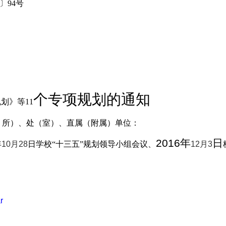
〕94号
个专项规划的通知
划》等11
、所）、处（室）、直属（附属）单位：
2016年
日
年
10
月28
日学校“十三五”规划领导小组会议
、
12
月3
r