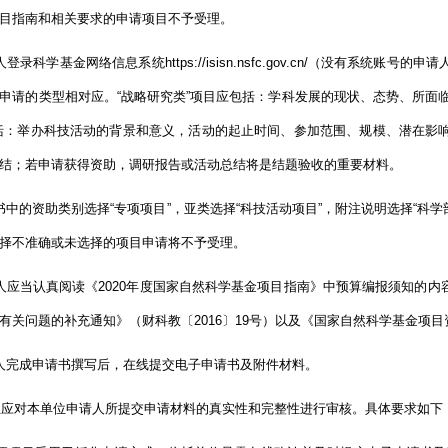
目指南和相关要求的申请项目不予受理。
科学基金网络信息系统https://isisn.nsfc.gov.cn/（没有系
申请的类型相对应。“战略研究类”项目应包括：学科发展的现状、态势、所面
括：举办科技活动的背景和意义，活动的起止时间、参加范围、规模、潜在影
结；若申请获得资助，调研报告或活动总结将是结题验收的重要材料。
的资助类别选择“专项项目”，亚类选择“科技活动项目”，附注说明选择“科
择不准确或未选择的项目申请将不予受理。
当认真阅读《2020年度国家自然科学基金项目指南》中预算编报须知的内
有关问题的补充通知》（财科教〔2016〕19号）以及《国家自然科学基金
完成申请书撰写后，在线提交电子申请书及附件材料。
应对本单位申请人所提交申请材料的真实性和完整性进行审核。具体要求如下